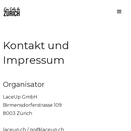
Kontakt und
Impressum
Organisator
LaceUp GmbH
Birmensdorferstrasse 109
8003 Zürich
laceup.ch / go@laceup.ch